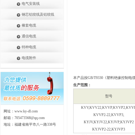
电气安装线
钢芯铝绞线及铝绞线
橡套电缆
通信电缆
特种电缆
电缆附件
本产品按GB/T9330《塑料绝缘控
生产范围：
型号
KVV,KVV22,KVVP,KVVP2,KVV
网址：www.ky-dl.com
KVVP2-22,KVVP3,
邮箱：70547
3568@qq.com
KYJV,KYJV22,KYJVP,KYJVP2
地址：福建省南平市八一路338号
KYJVP2-22,KYJVP3