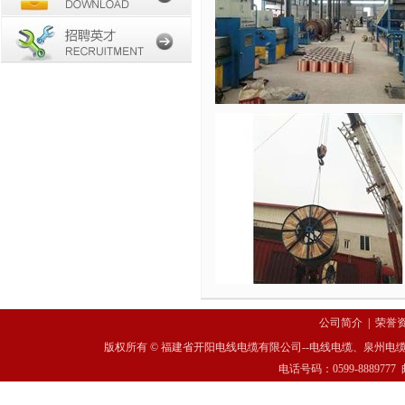
公司简介
|
荣誉
版权所有 © 福建省开阳电线电缆有限公司--电线电缆、泉州电缆
电话号码：0599-8889777