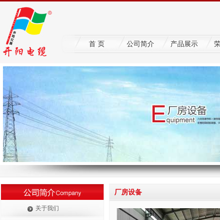
首 页
公司简介
产品展示
厂房设备
关于我们